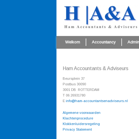
Welkom
Accountancy
Admini
Ham Accountants & Adviseurs
Beursplein 37
Postbus 30090
3001 DB ROTTERDAM
T 06 26931780
E
info@ham-accountantsenadviseurs.nl
Algemene voorwaarden
Klachtenprocedure
Klokkenluidersregeling
Privacy Statement