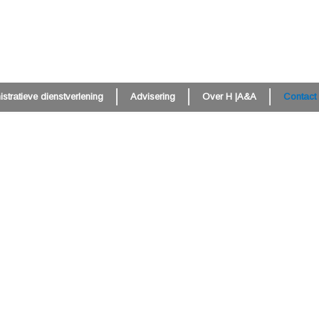
stratieve dienstverlening
Advisering
Over H |A&A
Contact